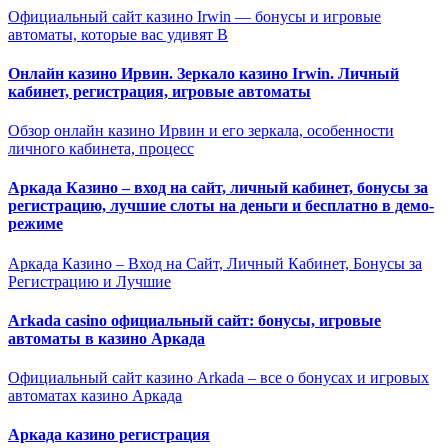
Официальный сайт казино Irwin — бонусы и игровые
автоматы, которые вас удивят В
Онлайн казино Ирвин. Зеркало казино Irwin. Личный
кабинет, регистрация, игровые автоматы
Обзор онлайн казино Ирвин и его зеркала, особенности
личного кабинета, процесс
Аркада Казино – вход на сайт, личный кабинет, бонусы за
регистрацию, лучшие слоты на деньги и бесплатно в демо-
режиме
Аркада Казино – Вход на Сайт, Личный Кабинет, Бонусы за
Регистрацию и Лучшие
Arkada casino официальный сайт: бонусы, игровые
автоматы в казино Аркада
Официальный сайт казино Arkada – все о бонусах и игровых
автоматах казино Аркада
Аркада казино регистрация