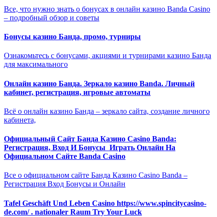
Все, что нужно знать о бонусах в онлайн казино Banda Casino
– подробный обзор и советы
Бонусы казино Банда, промо, турниры
Ознакомьтесь с бонусами, акциями и турнирами казино Банда
для максимального
Онлайн казино Банда. Зеркало казино Banda. Личный
кабинет, регистрация, игровые автоматы
Всё о онлайн казино Банда – зеркало сайта, создание личного
кабинета,
Официальный Сайт Банда Казино Casino Banda:
Регистрация, Вход И Бонусы ️ Играть Онлайн На
Официальном Сайте Banda Casino
Все о официальном сайте Банда Казино Casino Banda –
Регистрация Вход Бонусы и Онлайн
Tafel Geschäft Und Leben Casino https://www.spincitycasino-
de.com/ . nationaler Raum Try Your Luck