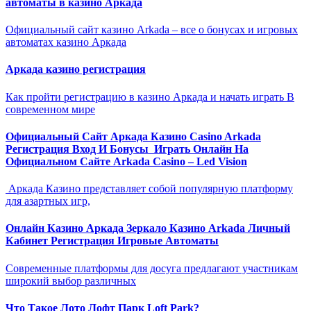
автоматы в казино Аркада
Официальный сайт казино Arkada – все о бонусах и игровых
автоматах казино Аркада
Аркада казино регистрация
Как пройти регистрацию в казино Аркада и начать играть В
современном мире
Официальный Сайт Аркада Казино Casino Arkada
Регистрация Вход И Бонусы ️ Играть Онлайн На
Официальном Сайте Arkada Casino – Led Vision
​ Аркада Казино представляет собой популярную платформу
для азартных игр,
Онлайн Казино Аркада Зеркало Казино Arkada Личный
Кабинет Регистрация Игровые Автоматы
Современные платформы для досуга предлагают участникам
широкий выбор различных
Что Такое Лото Лофт Парк Loft Park?