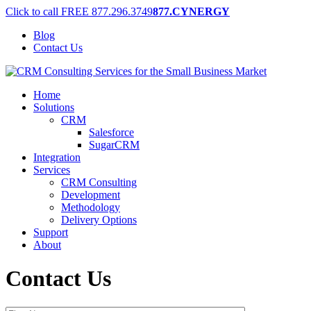
Click to call FREE
877.296.3749
877.CYNERGY
Blog
Contact Us
Home
Solutions
CRM
Salesforce
SugarCRM
Integration
Services
CRM Consulting
Development
Methodology
Delivery Options
Support
About
Contact Us