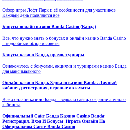
Обзор игры Лофт Парк и её особенности для участников
Каждый день появляется всё
Бонусы онлайн казино Banda Casino (Банда)
Все, что нужно знать о бонусах в онлайн казино Banda Casino
– подробный обзор и советы
Бонусы казино Банда, промо, турниры
Ознакомьтесь с бонусами, акциями и турнирами казино Банда
для максимального
Онлайн казино Банда. Зеркало казино Banda. Личный
кабинет, регистрация, игровые автоматы
Всё о онлайн казино Банда – зеркало сайта, создание личного
кабинета,
Официальный Сайт Банда Казино Casino Banda:
Регистрация, Вход И Бонусы ️ Играть Онлайн На
Официальном Сайте Banda Casino