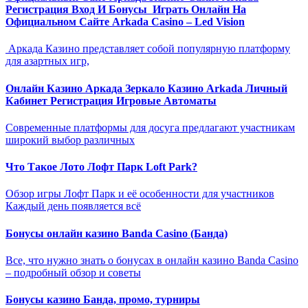
Регистрация Вход И Бонусы ️ Играть Онлайн На
Официальном Сайте Arkada Casino – Led Vision
​ Аркада Казино представляет собой популярную платформу
для азартных игр,
Онлайн Казино Аркада Зеркало Казино Arkada Личный
Кабинет Регистрация Игровые Автоматы
Современные платформы для досуга предлагают участникам
широкий выбор различных
Что Такое Лото Лофт Парк Loft Park?
Обзор игры Лофт Парк и её особенности для участников
Каждый день появляется всё
Бонусы онлайн казино Banda Casino (Банда)
Все, что нужно знать о бонусах в онлайн казино Banda Casino
– подробный обзор и советы
Бонусы казино Банда, промо, турниры