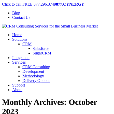
Click to call FREE
877.296.3749
877.CYNERGY
Blog
Contact Us
Home
Solutions
CRM
Salesforce
SugarCRM
Integration
Services
CRM Consulting
Development
Methodology
Delivery Options
Support
About
Monthly Archives:
October
2023