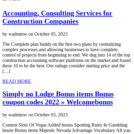
Accounting, Consulting Services for
Construction Companies
by
wadminw
on
October 05, 2023
The Complete plan builds on the first two plans by centralizing
complex processes and allowing businesses to have complete
control of projects from beginning to end. We dug into 14 of the top
construction accounting software platforms on the market and found
these 10 to be the best. Our ratings consider starting price and the
[…]
READ MORE
Simply no Lodge Bonus items Bonus
coupon codes 2022 » Welcomebonus
by
wadminw
on
October 03, 2023
Content Slots Of Vegas Added bonus Sporting Rules In Gambling
house Bonus items Majestic Nevada Advantage Vocabulary All you