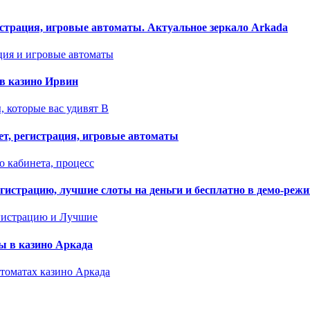
страция, игровые автоматы. Актуальное зеркало Arkada
ция и игровые автоматы
 в казино Ирвин
 которые вас удивят В
ет, регистрация, игровые автоматы
о кабинета, процесс
регистрацию, лучшие слоты на деньги и бесплатно в демо-реж
егистрацию и Лучшие
ы в казино Аркада
втоматах казино Аркада