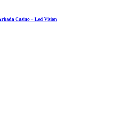
kada Casino – Led Vision