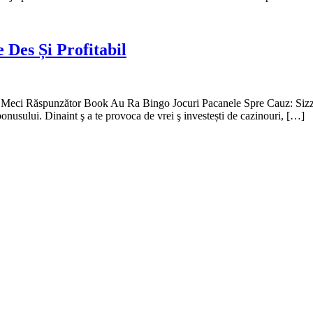
 Des Și Profitabil
 Meci Răspunzător Book Au Ra Bingo Jocuri Pacanele Spre Cauz: Sizzli
bonusului. Dinaint ş a te provoca de vrei ş investești de cazinouri, […]