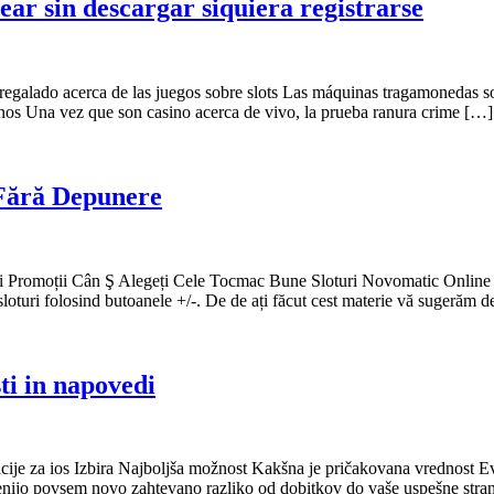
ar sin descargar siquiera registrarse
 regalado acerca de las juegos sobre slots Las máquinas tragamonedas s
nos Una vez que son casino acerca de vivo, la prueba ranura crime […]
 Fără Depunere
 Și Promoții Cân Ş Alegeți Cele Tocmac Bune Sloturi Novomatic Onlin
 sloturi folosind butoanele +/-. De de ați făcut cest materie vă sugerăm 
ti in napovedi
acije za ios Izbira Najboljša možnost Kakšna je pričakovana vrednost Ev
enijo povsem novo zahtevano razliko od dobitkov do vaše uspešne stra