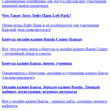
Современные платформы для досуга предлагают участникам
широкий выбор различных
Что Такое Лото Лофт Парк Loft Park?
Обзор игры Лофт Парк и её особенности для участников
Каждый день появляется всё
Бонусы онлайн казино Banda Casino (Банда)
Все, что нужно знать о бонусах в онлайн казино Banda Casino
– подробный обзор и советы
Бонусы казино Банда, промо, турниры
Ознакомьтесь с бонусами, акциями и турнирами казино Банда
для максимального
Онлайн казино Банда. Зеркало казино Banda. Личный
кабинет, регистрация, игровые автоматы
Всё о онлайн казино Банда – зеркало сайта, создание личного
кабинета,