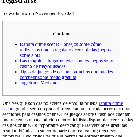
registrarse
by
wadminw
on
November 30, 2024
Content
Ranura crime scene: Consejos sobre cómo
utilizar los tiradas regalado acerca de las juegos
sobre slots
Las máquinas tragamonedas son los juegos sobre
casino de mayor usadas
Tipos de juegos de casino a aquellos que puedes
competir sobre modo gratuita
Jugadores Medianos
Una vez que son casino acerca de vivo, la prueba
ranura crime
scene
gratuita serí­a un poco diferente an una ojeada acerca de otras
secciones para casinos online. Los juegos sobre Crash nos cuentan
una recien estrenada adición dentro del lista disponible acerca de las
casinos online. Es importante destacar que las versiones gratuitas
resultan idénticas a su contraparte con manga larga recursos
favorable.
Esto obliga de que la pericia de entretenimiento que