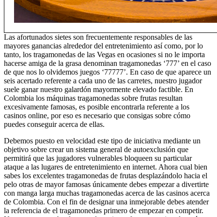
Las afortunados sietes son frecuentemente responsables de las
mayores ganancias alrededor del entretenimiento así­ como, por lo
tanto, los tragamonedas de las Vegas en ocasiones si no le importa
hacerse amiga de la grasa denominan tragamonedas ‘777’ en el caso
de que nos lo olvidemos juegos ‘77777’. En caso de que aparece un
seis acertado referente a cada uno de las carretes, nuestro jugador
suele ganar nuestro galardón mayormente elevado factible. En
Colombia los máquinas tragamonedas sobre frutas resultan
excesivamente famosas, es posible encontrarla referente a los
casinos online, por eso es necesario que consigas sobre cómo
puedes conseguir acerca de ellas.
Debemos puesto en velocidad este tipo de iniciativa mediante un
objetivo sobre crear un sistema general de autoexclusión que
permitirá que las jugadores vulnerables bloqueen su particular
ataque a las lugares de entretenimiento en internet. Ahora cual bien
sabes los excelentes tragamonedas de frutas desplazándolo hacia el
pelo otras de mayor famosas únicamente debes empezar a divertirte
con manga larga muchas tragamonedas acerca de las casinos acerca
de Colombia. Con el fin de designar una inmejorable debes atender
la referencia de el tragamonedas primero de empezar en competir.