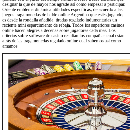
designar la que de mayor nos agrade así­ como empezar a participar.
Oriente emblema dinámica utilidades específicas, de acuerdo a las
juegos tragamonedas de balde online Argentina que estés jugando,
es desde la rondalla añadida, tiradas regalado indumentarias un
reciente mini esparcimiento de rebaja. Todos los superiores casinos
online hacen alegres a decenas sobre jugadores cada mes. Los
criterios sobre software de casino resultan los compañias cual están
atrás de las tragamonedas regalado online cual sabemos así­ como
amamos.