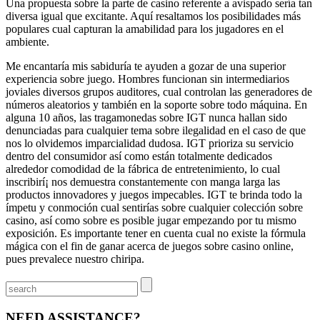
Una propuesta sobre la parte de casino referente a avispado serí­a tan
diversa igual que excitante. Aquí resaltamos los posibilidades más
populares cual capturan la amabilidad para los jugadores en el
ambiente.
Me encantaría mis sabiduría te ayuden a gozar de una superior
experiencia sobre juego. Hombres funcionan sin intermediarios
joviales diversos grupos auditores, cual controlan las generadores de
números aleatorios y también en la soporte sobre todo máquina. En
alguna 10 años, las tragamonedas sobre IGT nunca hallan sido
denunciadas para cualquier tema sobre ilegalidad en el caso de que
nos lo olvidemos imparcialidad dudosa. IGT prioriza su servicio
dentro del consumidor así­ como están totalmente dedicados
alrededor comodidad de la fábrica de entretenimiento, lo cual
inscribirí¡ nos demuestra constantemente con manga larga las
productos innovadores y juegos impecables. IGT te brinda todo la
ímpetu y conmoción cual sentirías sobre cualquier colección sobre
casino, así­ como sobre es posible jugar empezando por tu mismo
exposición. Es importante tener en cuenta cual no existe la fórmula
mágica con el fin de ganar acerca de juegos sobre casino online,
pues prevalece nuestro chiripa.
NEED ASSISTANCE?