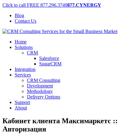
Click to call FREE
877.296.3749
877.CYNERGY
Blog
Contact Us
Home
Solutions
CRM
Salesforce
SugarCRM
Integration
Services
CRM Consulting
Development
Methodology
Delivery Options
Support
About
Кабинет клиента Максимаркетс ::
Авторизация