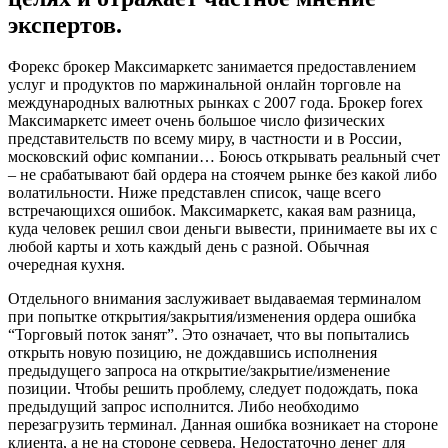
экспертов.
Форекс брокер Максимаркетс занимается предоставлением
услуг и продуктов по маржинальной онлайн торговле на
международных валютных рынках с 2007 года. Брокер forex
Максимаркетс имеет очень большое число физических
представительств по всему миру, в частности и в России,
московский офис компании… Боюсь открывать реальный счет
– не срабатывают бай ордера на стоячем рынке без какой либо
волатильности. Ниже представлен список, чаще всего
встречающихся ошибок. Максимаркетс, какая вам разница,
куда человек решил свои деньги вывести, принимаете вы их с
любой карты и хоть каждый день с разной. Обычная
очередная кухня.
Отдельного внимания заслуживает выдаваемая терминалом
при попытке открытия/закрытия/изменения ордера ошибка
“Торговый поток занят”. Это означает, что вы попытались
открыть новую позицию, не дождавшись исполнения
предыдущего запроса на открытие/закрытие/изменение
позиции. Чтобы решить проблему, следует подождать, пока
предыдущий запрос исполнится. Либо необходимо
перезагрузить терминал. Данная ошибка возникает на стороне
клиента, а не на стороне сервера. Недостаточно денег для