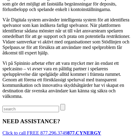
som gör det möjligt att fastställa begränsningar för deposits,
förlustbelopp och spelande enkelt i kontoinställningarna.
Vår Digitala system använder intelligenta system för att identifiera
spelvanor som kan indikera farligt spelvanor. När plattformen
identifierar sådana mönster når ut till vårt ansvarsteam spelaren
omedelbart för att ge support och prata om potentiella restriktioner.
Vidare samverkar vi aktivt med organisationer som Stödlinjen och
Spelpaus.se för att försäkra att användare med spelproblem får
åtkomst till expert hjälp.
Vi på Spininio arbetar efter att vara mycket mer än endast ett
spelcasino – vi avser vara en pålitlig partner i spelarens
spelupplevelse där spelglädje alltid kommer i främsta rummet.
Genom att förena ett förstklassigt spelurval med transparent
kommunikation och innovativa skyddsåtgärder har vi skapat en
destination där svenska användare kan känna sig säkra och
välkomna.
NEED ASSISTANCE?
Click to call FREE
877.296.3749
877.CYNERGY