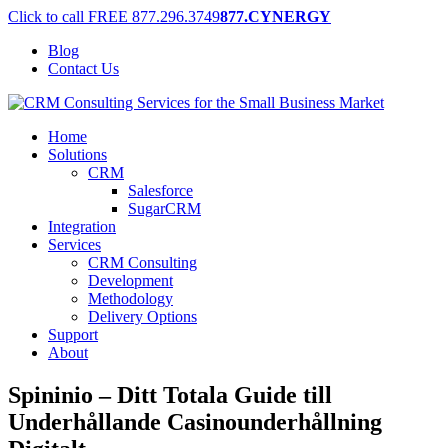
Click to call FREE
877.296.3749
877.CYNERGY
Blog
Contact Us
Home
Solutions
CRM
Salesforce
SugarCRM
Integration
Services
CRM Consulting
Development
Methodology
Delivery Options
Support
About
Spininio – Ditt Totala Guide till
Underhållande Casinounderhållning