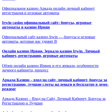
Официальное казино Аркада онлайн личный кабинет
регистрация и игровые автоматы
Irwin casino официальный сайт: бонусы, игровые
автоматы в казино Ирвин
Официальный сайт казино Irwin — бонусы и игровые
автоматы, которые вас удивят В
Онлайн казино Ирвин. Зеркало казино Irwin. Личный
кабинет, регистрация, игровые автоматы
Обзор онлайн казино Ирвин и его зеркала, особенности
личного кабинета, процесс
Аркада Казино – вход на сайт, личный кабинет, бонусы за
регистрацию, лучшие слоты на деньги и бесплатно в демо-
режиме
Аркада Казино – Вход на Сайт, Личный Кабинет, Бонусы за
Регистрацию и Лучшие