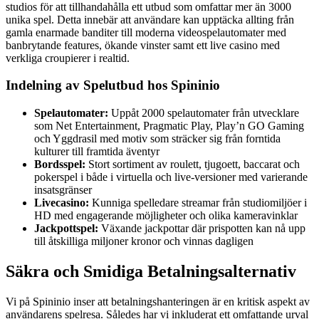
studios för att tillhandahålla ett utbud som omfattar mer än 3000
unika spel. Detta innebär att användare kan upptäcka allting från
gamla enarmade banditer till moderna videospelautomater med
banbrytande features, ökande vinster samt ett live casino med
verkliga croupierer i realtid.
Indelning av Spelutbud hos Spininio
Spelautomater:
Uppåt 2000 spelautomater från utvecklare
som Net Entertainment, Pragmatic Play, Play’n GO Gaming
och Yggdrasil med motiv som sträcker sig från forntida
kulturer till framtida äventyr
Bordsspel:
Stort sortiment av roulett, tjugoett, baccarat och
pokerspel i både i virtuella och live-versioner med varierande
insatsgränser
Livecasino:
Kunniga spelledare streamar från studiomiljöer i
HD med engagerande möjligheter och olika kameravinklar
Jackpottspel:
Växande jackpottar där prispotten kan nå upp
till åtskilliga miljoner kronor och vinnas dagligen
Säkra och Smidiga Betalningsalternativ
Vi på Spininio inser att betalningshanteringen är en kritisk aspekt av
användarens spelresa. Således har vi inkluderat ett omfattande urval