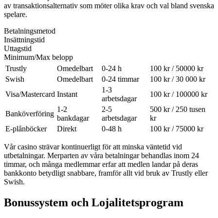
av transaktionsalternativ som möter olika krav och val bland svenska
spelare.
Betalningsmetod
Insättningstid
Uttagstid
Minimum/Max belopp
Trustly
Omedelbart
0-24 h
100 kr / 50000 kr
Swish
Omedelbart
0-24 timmar
100 kr / 30 000 kr
1-3
Visa/Mastercard
Instant
100 kr / 100000 kr
arbetsdagar
1-2
2-5
500 kr / 250 tusen
Banköverföring
bankdagar
arbetsdagar
kr
E-plånböcker
Direkt
0-48 h
100 kr / 75000 kr
Vår casino strävar kontinuerligt för att minska väntetid vid
utbetalningar. Merparten av våra betalningar behandlas inom 24
timmar, och många medlemmar erfar att medlen landar på deras
bankkonto betydligt snabbare, framför allt vid bruk av Trustly eller
Swish.
Bonussystem och Lojalitetsprogram